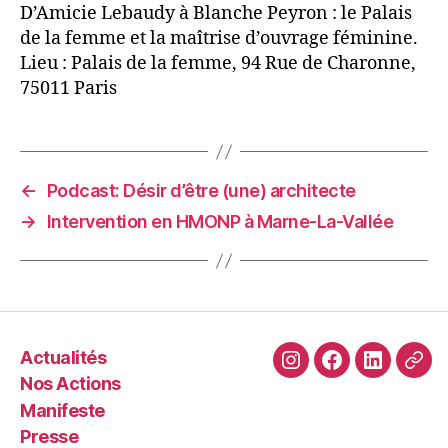
D’Amicie Lebaudy à Blanche Peyron : le Palais
de la femme et la maîtrise d’ouvrage féminine.
Lieu : Palais de la femme, 94 Rue de Charonne,
75011 Paris
←
Podcast: Désir d’être (une) architecte
→
Intervention en HMONP à Marne-La-Vallée
Actualités
instagram
facebook
linkedin
adh
Nos Actions
Manifeste
Presse