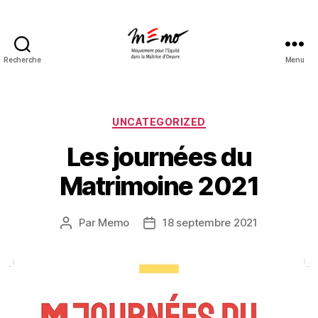
Recherche
Menu
Catégories
UNCATEGORIZED
Les journées du
Matrimoine 2021
Par
Memo
18 septembre 2021
Auteur
Date
de
de
l’article
l’article